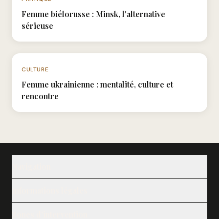
Femme biélorusse : Minsk, l'alternative
sérieuse
N°010
CULTURE
Femme ukrainienne : mentalité, culture et
rencontre
Navigation
Nos adhérentes
Informations légales
Nos services
Speed Dating
Mentions légales
Journal
Zones d’intervention
Politique de confidentialité