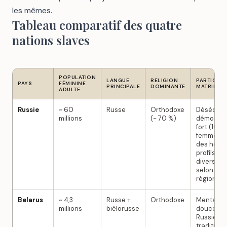
les mêmes.
Tableau comparatif des quatre
nations slaves
POPULATION
LANGUE
RELIGION
PARTICULA
PAYS
FÉMININE
PRINCIPALE
DOMINANTE
MATRIMON
ADULTE
Russie
~ 60
Russe
Orthodoxe
Déséquili
millions
(~ 70 %)
démograp
fort (10 M
femmes e
des homm
profils trè
diversifié
selon les
régions
Belarus
~ 4,3
Russe +
Orthodoxe
Mentalité
millions
biélorusse
douce que
Russie,
traditions