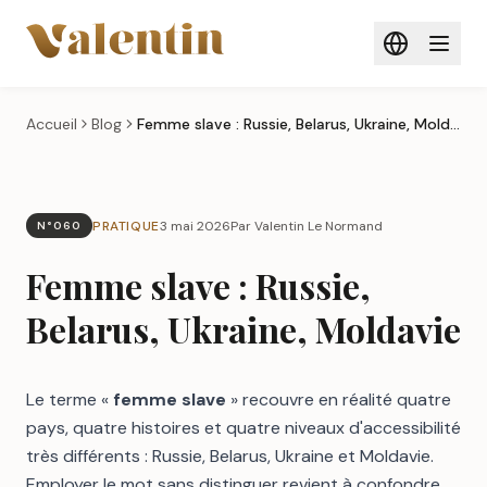
Aller au contenu principal
Accueil
Blog
Femme slave : Russie, Belarus, Ukraine, Moldavie
PRATIQUE
3 mai 2026
Par Valentin Le Normand
N°060
Femme slave : Russie,
Belarus, Ukraine, Moldavie
Le terme «
femme slave
» recouvre en réalité quatre
pays, quatre histoires et quatre niveaux d'accessibilité
très différents : Russie, Belarus, Ukraine et Moldavie.
Employer le mot sans distinguer revient à confondre