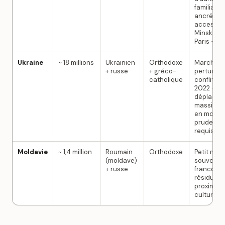
familiales
ancrées,
accessibil
Minsk dep
Paris ~ 3 h
Ukraine
~ 18 millions
Ukrainien
Orthodoxe
Marché
+ russe
+ gréco-
perturbé 
catholique
conflit de
2022 —
déplacem
massifs, p
en mobilit
prudence
requise
Moldavie
~ 1,4 million
Roumain
Orthodoxe
Petit mar
(moldave)
souvent o
+ russe
francoph
résiduelle
proximité
culturelle