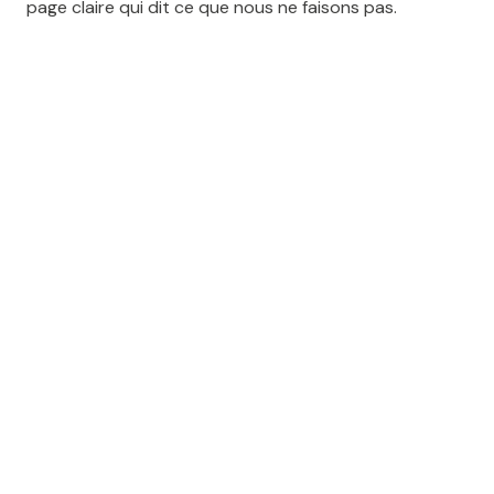
page claire qui dit ce que nous ne faisons pas.
L’homme qui hésite entre une rencontre
moldave et une rencontre russe ou
biélorusse, et veut comprendre les
différences (bilinguisme, statut UE).
L’homme attiré par un terrain
russophone/latin peu saturé et accessible
en vol direct, conscient qu’il faut filtrer le
risque migratoire.
L’homme engagé sur la voie russe mais qui
s’interroge sur la logistique post-2022 et
évalue une alternative proche.