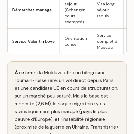
séjour
Visa long
Vi
Démarches mariage
(Schengen
séjour
sé
court
requis
re
exempté)
Service
Se
Orientation
Service Valentin Love
complet à
co
conseil
Moscou
Mi
À retenir :
la Moldave offre un bilinguisme
roumain-russe rare, un vol direct depuis Paris
et une candidate UE en cours de structuration,
sur un marché peu saturé. Mais la base est
modeste (2,6 M), le risque migratoire y est
statistiquement plus marqué (pays le plus
pauvre d’Europe), et l’instabilité régionale
(proximité de la guerre en Ukraine, Transnistrie)