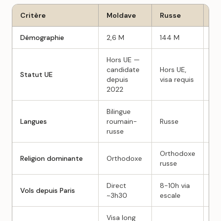
Critère
Moldave
Russe
Bi
Démographie
2,6 M
144 M
9,
Hors UE —
candidate
Hors UE,
Ho
Statut UE
depuis
visa requis
vis
2022
Bilingue
Ru
Langues
roumain-
Russe
bi
russe
Orthodoxe
Or
Religion dominante
Orthodoxe
russe
ru
Direct
8-10h via
8-
Vols depuis Paris
~3h30
escale
es
Visa long