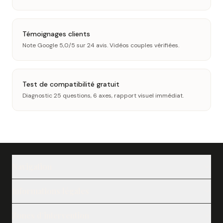
Témoignages clients
Note Google 5,0/5 sur 24 avis. Vidéos couples vérifiées.
Test de compatibilité gratuit
Diagnostic 25 questions, 6 axes, rapport visuel immédiat.
Navigation
Nos adhérentes
Informations légales
Nos services
Speed Dating
Mentions légales
Journal
Zones d’intervention
Politique de confidentialité