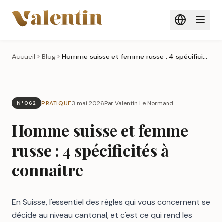
Aller au contenu principal
Accueil
Blog
Homme suisse et femme russe : 4 spécificités à connaître
PRATIQUE
3 mai 2026
Par Valentin Le Normand
N°062
Homme suisse et femme
russe : 4 spécificités à
connaître
En Suisse, l'essentiel des règles qui vous concernent se
décide au niveau cantonal, et c'est ce qui rend les