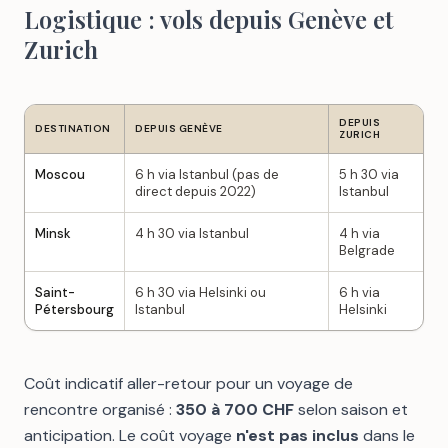
Logistique : vols depuis Genève et
Zurich
DEPUIS
DESTINATION
DEPUIS GENÈVE
ZURICH
Moscou
6 h via Istanbul (pas de
5 h 30 via
direct depuis 2022)
Istanbul
Minsk
4 h 30 via Istanbul
4 h via
Belgrade
Saint-
6 h 30 via Helsinki ou
6 h via
Pétersbourg
Istanbul
Helsinki
Coût indicatif aller-retour pour un voyage de
rencontre organisé :
350 à 700 CHF
selon saison et
anticipation. Le coût voyage
n'est pas inclus
dans le