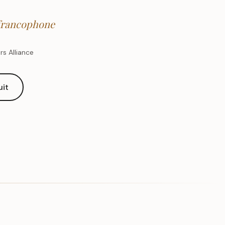
e francophone
s Alliance
uit