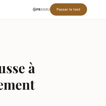
Passer le test
FR
|
EN
|
RU
usse à
nement