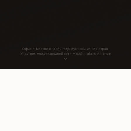
Офис в Москве с 2022 года
·
Мужчины из 12+ стран
·
Участник международной сети Matchmakers Alliance
Как начать?