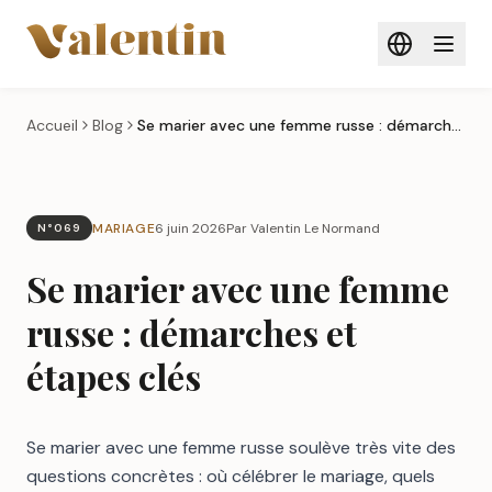
Aller au contenu principal
Accueil
Blog
Se marier avec une femme russe : démarches et étapes clés
MARIAGE
6 juin 2026
Par Valentin Le Normand
N°069
Se marier avec une femme
russe : démarches et
étapes clés
Se marier avec une femme russe soulève très vite des
questions concrètes : où célébrer le mariage, quels