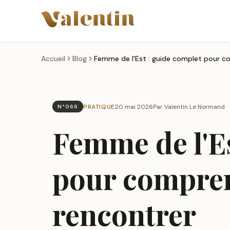
Aller au contenu principal
Accueil
Blog
PRATIQUE
20 mai 2026
Par Valentin Le Normand
N°066
Femme de l'Es
pour compren
rencontrer