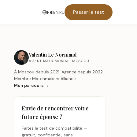
Passer le test
FR
|
EN
|
RU
Valentin Le Normand
AGENT MATRIMONIAL · MOSCOU
À Moscou depuis 2021. Agence depuis 2022.
Membre Matchmakers Alliance.
Mon parcours
→
Envie de rencontrer votre
future épouse ?
Faites le test de compatibilité —
gratuit, confidentiel, sans