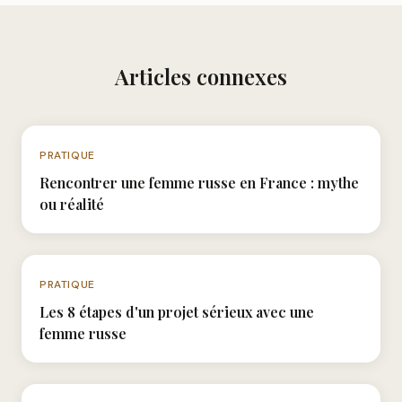
Articles connexes
N°023
PRATIQUE
Rencontrer une femme russe en France : mythe
ou réalité
N°048
PRATIQUE
Les 8 étapes d'un projet sérieux avec une
femme russe