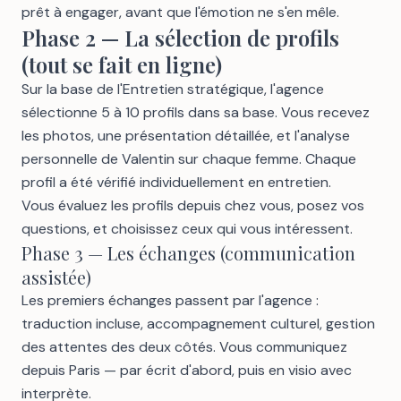
prêt à engager, avant que l'émotion ne s'en mêle.
Phase 2 — La sélection de profils
(tout se fait en ligne)
Sur la base de l'Entretien stratégique, l'agence
sélectionne 5 à 10 profils dans sa base. Vous recevez
les photos, une présentation détaillée, et l'analyse
personnelle de Valentin sur chaque femme. Chaque
profil a été vérifié individuellement en entretien.
Vous évaluez les profils depuis chez vous, posez vos
questions, et choisissez ceux qui vous intéressent.
Phase 3 — Les échanges (communication
assistée)
Les premiers échanges passent par l'agence :
traduction incluse, accompagnement culturel, gestion
des attentes des deux côtés. Vous communiquez
depuis Paris — par écrit d'abord, puis en visio avec
interprète.