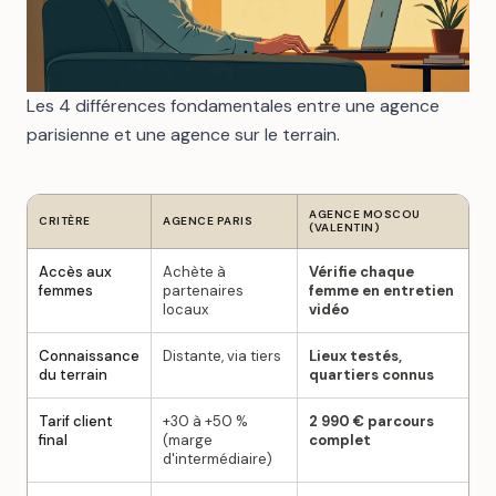
Les 4 différences fondamentales entre une agence
parisienne et une agence sur le terrain.
AGENCE MOSCOU
CRITÈRE
AGENCE PARIS
(VALENTIN)
Accès aux
Achète à
Vérifie chaque
femmes
partenaires
femme en entretien
locaux
vidéo
Connaissance
Distante, via tiers
Lieux testés,
du terrain
quartiers connus
Tarif client
+30 à +50 %
2 990 € parcours
final
(marge
complet
d'intermédiaire)