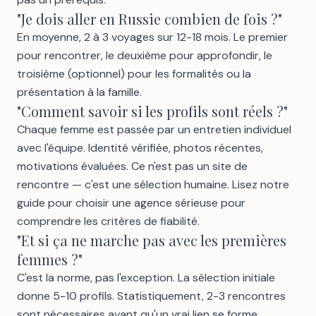
"Je dois aller en Russie combien de fois ?"
En moyenne, 2 à 3 voyages sur 12-18 mois. Le premier
pour rencontrer, le deuxième pour approfondir, le
troisième (optionnel) pour les formalités ou la
présentation à la famille.
"Comment savoir si les profils sont réels ?"
Chaque femme est passée par un entretien individuel
avec l'équipe. Identité vérifiée, photos récentes,
motivations évaluées. Ce n'est pas un site de
rencontre — c'est une sélection humaine. Lisez notre
guide pour choisir une agence sérieuse
pour
comprendre les critères de fiabilité.
"Et si ça ne marche pas avec les premières
femmes ?"
C'est la norme, pas l'exception. La sélection initiale
donne 5-10 profils. Statistiquement, 2-3 rencontres
sont nécessaires avant qu'un vrai lien se forme.