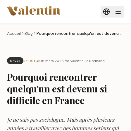
Aller au contenu principal
Accueil
Blog
Pourquoi rencontrer quelqu'un est devenu si difficile en France
RELATION
16 mars 2026
Par Valentin Le Normand
N°031
Pourquoi rencontrer
quelqu'un est devenu si
difficile en France
Je ne suis pas sociologue. Mais après plusieurs
années à travailler avec des hommes sérieux qui