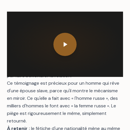
Son constat le plus lucide n'est pas une liste de
reproches : c'est une autocritique. Plus jeune, dit-elle,
elle avait
idéalisé l'homme russe
à partir de l'image
que le pays renvoie — viril, protecteur, profondément
traditionnel. Elle attribuait à chaque individu les
qualités véhiculées par toute une culture. Confrontée
à la réalité — des personnes singulières, avec leurs
failles —, l'écart entre le fantasme et l'homme réel a fini
par faire s'effondrer la relation.
Ce témoignage est précieux pour un homme qui rêve
d'une épouse slave, parce qu'il montre le mécanisme
en miroir. Ce qu'elle a fait avec « l'homme russe », des
milliers d'hommes le font avec « la femme russe ». Le
piège est rigoureusement le même, simplement
retourné.
À retenir :
le fétiche d'une nationalité mène au même