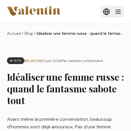
Aller au contenu principal
Accueil
Blog
Idéaliser une femme russe : quand le fantasme sabote tout
RELATION
21 juin 2026
Par Valentin Le Normand
N°073
Idéaliser une femme russe :
quand le fantasme sabote
tout
Avant même la première conversation, beaucoup
d'hommes sont déjà amoureux. Pas d'une femme