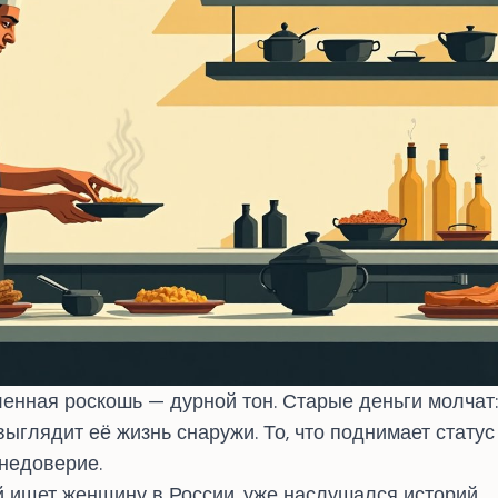
енная роскошь — дурной тон. Старые деньги молчат:
выглядит её жизнь снаружи. То, что поднимает статус
недоверие.
й ищет женщину в России, уже наслушался историй