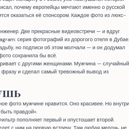
писал,
почему европейцы мечтают именно о русской
ится оказаться её спонсором. Каждое фото из люкс-
 инженер. Две прекрасные видеовстречи — и вдруг
tagram: серия фотографий из дорогого отеля в Дубае
адьбу, но подписи об этом молчали — и он додумал
фото сохранила бы всё.
аривает с другими женщинами. Мужчина — случайный
 фразу и сделал самый тревожный вывод из
ушь
нное фото мужчине нравится. Оно красивее. Но внутр
 быть правдой».
Фильтр пополняет первый и опустошает второй.
едет с ним на первую встречу. Там любая мелочь, не