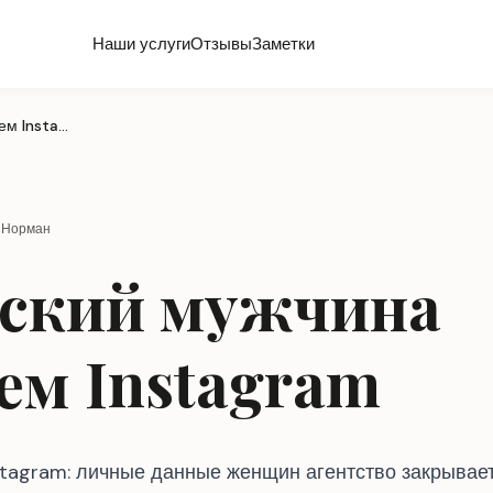
Наши услуги
Отзывы
Заметки
Что европейский мужчина видит в вашем Instagram
е Норман
йский мужчина
ем Instagram
stagram: личные данные женщин агентство закрывает