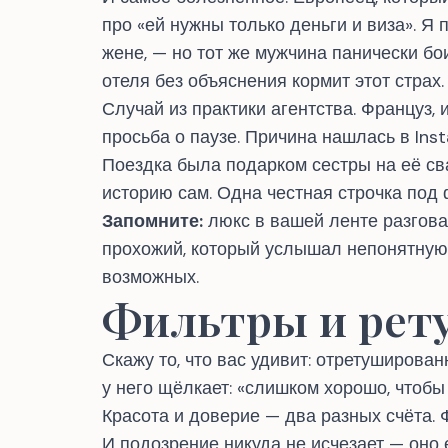
про «ей нужны только деньги и виза». Я 
жене
, — но тот же мужчина панически бо
отеля без объяснения кормит этот страх.
Случай из практики агентства. Француз,
просьба о паузе. Причина нашлась в Ins
Поездка была подарком сестры на её св
историю сам. Одна честная строчка под 
Запомните:
люкс в вашей ленте разгов
прохожий, который услышал непонятную
возможных.
Фильтры и рет
Скажу то, что вас удивит: отретуширова
у него щёлкает: «слишком хорошо, чтобы
Красота и доверие — два разных счёта. 
И подозрение никуда не исчезает — оно 