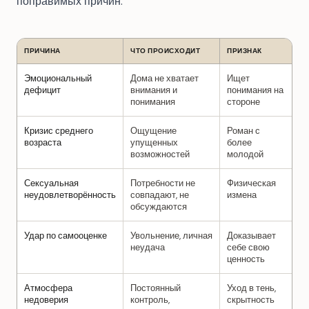
поправимых причин.
ПРИЧИНА
ЧТО ПРОИСХОДИТ
ПРИЗНАК
Эмоциональный
Дома не хватает
Ищет
дефицит
внимания и
понимания на
понимания
стороне
Кризис среднего
Ощущение
Роман с
возраста
упущенных
более
возможностей
молодой
Сексуальная
Потребности не
Физическая
неудовлетворённость
совпадают, не
измена
обсуждаются
Удар по самооценке
Увольнение, личная
Доказывает
неудача
себе свою
ценность
Атмосфера
Постоянный
Уход в тень,
недоверия
контроль,
скрытность