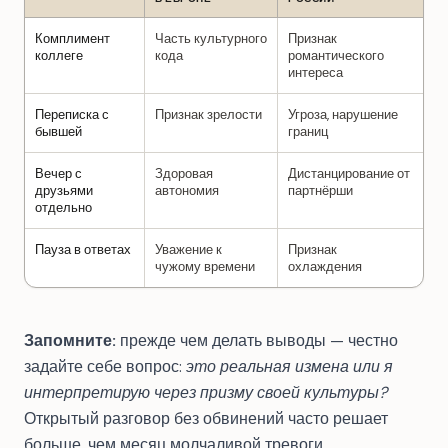
Комплимент
Часть культурного
Признак
коллеге
кода
романтического
интереса
Переписка с
Признак зрелости
Угроза, нарушение
бывшей
границ
Вечер с
Здоровая
Дистанцирование от
друзьями
автономия
партнёрши
отдельно
Пауза в ответах
Уважение к
Признак
чужому времени
охлаждения
Запомните:
прежде чем делать выводы — честно
задайте себе вопрос:
это реальная измена или я
интерпретирую через призму своей культуры?
Открытый разговор без обвинений часто решает
больше, чем месяц молчаливой тревоги.